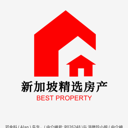
邓金科 ( Alan ) 先生，( 中介编号: R026248 )与 洪徴玪小姐 ( 中介编