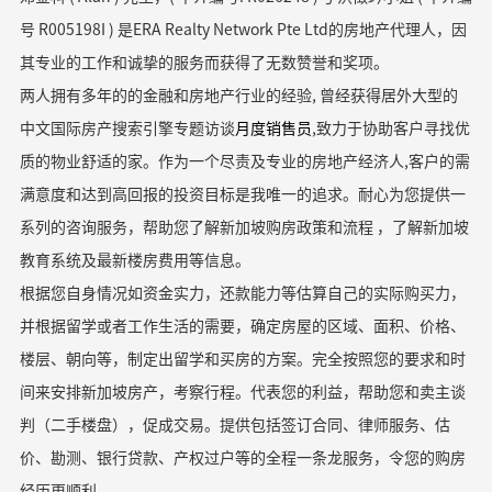
号 R005198I ) 是ERA Realty Network Pte Ltd的房地产代理人，因
其专业的工作和诚挚的服务而获得了无数赞誉和奖项。
两人拥有多年的的金融和房地产行业的经验, 曾经获得居
外
大型的
中文国际房产搜索引
擎
专题访谈
月度销售员
,
致力于协助客户寻找优
质的物业舒适的家。作为一个尽责及专业的房地产经济人,客户的需
满意度和达到高回报的投资目标是我唯一的追求。耐心为您提供一
系列的咨询服务，帮助您了解新加坡购房政策和流程 ，了解新加坡
教育系统及最新楼房费用等信息。
根据您自身情况如资金实力，还款能力等估算自己的实际购买力，
并根据留学或者工作生活的需要，确定房屋的区域、面积、价格、
楼层、朝向等，制定出留学和买房的方案。完全按照您的要求和时
间来安排新加坡房产，考察行程。代表您的利益，帮助您和卖主谈
判（二手楼盘），促成交易。提供包括签订合同、律师服务、估
价、勘测、银行贷款、产权过户等的全程一条龙服务，令您的购房
经历更顺利。