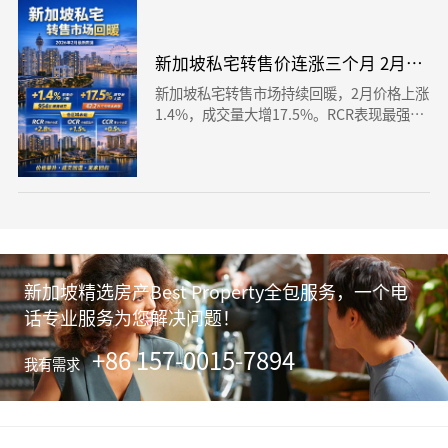
新加坡私宅转售价连涨三个月 2月上涨1
新加坡私宅转售市场持续回暖，2月价格上涨
1.4%，成交量大增17.5%。RCR表现最强，
OCR仍为主力市场。中位资本收益达42.2
万，市场信心明显回升。
新加坡精选房产Best Property全包服务，一个电
话专业服务为您解决问题！
+86 157-0015-7894
我有需求