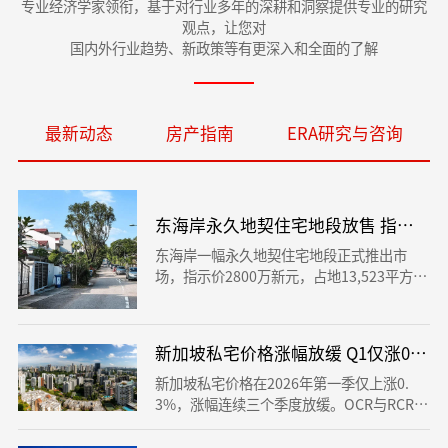
专业经济学家领衔，基于对行业多年的深耕和洞察提供专业的研究
观点，让您对
国内外行业趋势、新政策等有更深入和全面的了解
最新动态
房产指南
ERA研究与咨询
东海岸永久地契住宅地段放售 指示价28
东海岸一幅永久地契住宅地段正式推出市
场，指示价2800万新元，占地13,523平方英
尺，可规划为住宅项目，并具备重建精品公
寓、有地住宅或长住服务公寓的发展潜力。
地段邻近名校、生活配套完善，步行可达Sig
新加坡私宅价格涨幅放缓 Q1仅涨0.3%
lap MRT，吸引高净值人士及开发商关注。
新加坡私宅价格在2026年第一季仅上涨0.
3%，涨幅连续三个季度放缓。OCR与RCR仍
稳健增长，CCR开始回稳，市场进入理性阶
段，买家更注重长期价值。