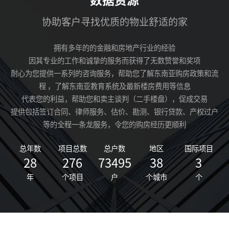
协助客户寻找优质的物业舒适的家
拥有多年的的金融和房地产行业的经验
因其专业的工作和诚挚的服务而获得了无数赞誉和奖项
耐心为您提供一系列的咨询服务，帮助您了解东南亚购房政策和流
程 ，了解东南亚教育系统及最新楼房费用等信息
代表您的利益，帮助您和卖主谈判（二手楼盘），促成交易
提供包括签订合同、律师服务、估价、勘测、银行贷款、产权过户
等的全程一条龙服务，令您的购房经历更顺利
总年数
项目总数
总户数
地区
国际项目
28
276
73495
38
3
年
个项目
户
个城市
个