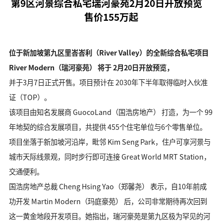
第9区河景综合私宅瑞河豪苑2月20日开放预览
售价155万起
位于新加坡第九区里峇峇利（River Valley）的全新综合私宅项目
River Modern（瑞河豪苑） 将于 2月20日开放预览，
并于3月7日正式开售。项目预计在 2030年下半年取得临时入伙准
证（TOP）。
该项目由知名发展商 GuocoLand（国浩房地产） 打造，为一个 99
年地契的综合发展项目，共提供 455个住宅单位与6个零售单位。
项目坐落于新加坡河沿岸，毗邻 Kim Seng Park，住户可享河景与
城市天际线景观，同时步行即可连接 Great World MRT Station，
交通便利。
国浩房地产总裁 Cheng Hsing Yao（郑馨尧） 表示，自10年前成
功开发 Martin Modern（玛庭豪苑） 后，公司非常期待再次回到
这一黄金地段开发项目。她指出，瑞河豪苑是第九区极为罕见的河