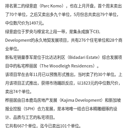
排名第二的绿意庭（Parc Komo），也在上月开盘，首个周末卖出
了70个单位，之后又卖出多九个单位，5月份总共卖出79个单位，
中位数尺价为1497元。
绿意庭位于罗央与樟宜北上段一带，是集永成旗下CEL
Development的永久地契发展项目，共有276个住宅单位和28个商
业单位。
新私宅销量季军是位于比达达利区（Bidadari Estate）综合发展项
目中的私宅桦丽居（The Woodleigh Residences）。
该项目早在去年11月已以预售形式推出，当时卖了约30个单位。上
月该项目正式推出，获得市场踊跃反应，以1823元的中位数尺价，
卖出74个单位。
桦丽居由日本鹿岛房地产发展（Kajima Development）和新加坡
报业控股（SPH）合力发展，是本地唯一结合日本精雕细琢的设
计、品质与工艺的私宅项目。
它共有667个单位，迄今已卖出101个单位。