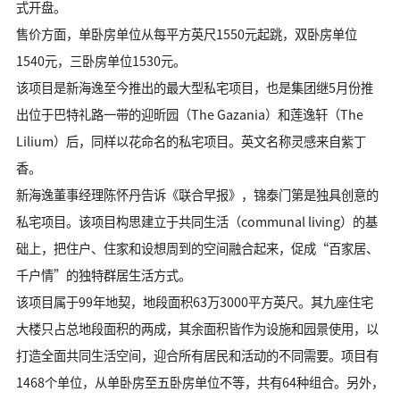
式开盘。
售价方面，单卧房单位从每平方英尺1550元起跳，双卧房单位
1540元，三卧房单位1530元。
该项目是新海逸至今推出的最大型私宅项目，也是集团继5月份推
出位于巴特礼路一带的迎昕园（The Gazania）和莲逸轩（The
Lilium）后，同样以花命名的私宅项目。英文名称灵感来自紫丁
香。
新海逸董事经理陈怀丹告诉《联合早报》，锦泰门第是独具创意的
私宅项目。该项目构思建立于共同生活（communal living）的基
础上，把住户、住家和设想周到的空间融合起来，促成“百家居、
千户情”的独特群居生活方式。
该项目属于99年地契，地段面积63万3000平方英尺。其九座住宅
大楼只占总地段面积的两成，其余面积皆作为设施和园景使用，以
打造全面共同生活空间，迎合所有居民和活动的不同需要。项目有
1468个单位，从单卧房至五卧房单位不等，共有64种组合。另外，