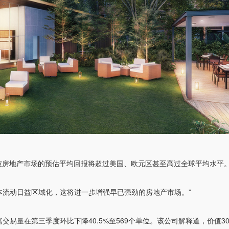
，新加坡房地产市场的预估平均回报将超过美国、欧元区甚至高过全球平均水平
本流动日益区域化，这将进一步增强早已强劲的房地产市场。”
的豪华公寓交易量在第三季度环比下降40.5%至569个单位。该公司解释道，