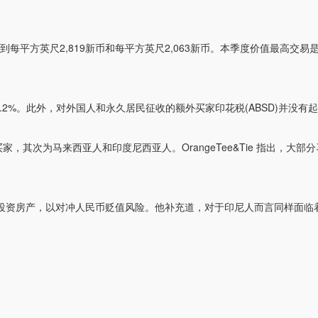
2,819新币和每平方英尺2,063新币。本季度价值最高交易是 Urban R
据了78.2%。此外，对外国人和永久居民征收的额外买家印花税(ABSD)并
次为马来西亚人和印度尼西亚人。OrangeTee&Tie 指出，大部分马来西
加坡投资房产，以对冲人民币贬值风险。他补充道，对于印尼人而言同样面