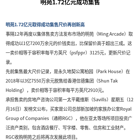
明苑1.72亿元成功集售
明苑1.72亿元取得成功集售尺价再创新高
事隔12年再度以集体售卖方法发布市场的明苑（Ming Arcade）取
得成功以1亿7200万余元的价钱卖出，比保留价高于超出三成。这
一卖价相等于容积率每平方英尺（psfppr）3125元，更新尺价记
录。
先前集售最大尺价记录，是永久地契公寓柏园（Park House）在
2018年以3亿7550万余元脱售给香港信德集团（Shun Tak
Holding），卖价相等于容积率每平方英尺2910元。
承担售卖的房地产咨询公司第一太平戴维斯（Savills）星期五（12
月16日）发榜文公布，买家是公司总部新加坡的家族办公室Royal
Group of Companies（通称RGC），他在亚太等场所项目投资广
泛资产类别，包含酒店餐厅、写字楼、零售、住房和工业财产。
RGC收购明苑之后将再次发展此项目。