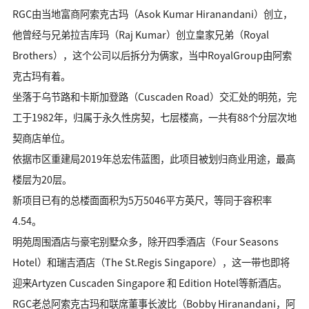
RGC由当地富商阿索克古玛（Asok Kumar Hiranandani）创立，
他曾经与兄弟拉吉库玛（Raj Kumar）创立皇家兄弟（Royal
Brothers），这个公司以后拆分为俩家，当中RoyalGroup由阿索
克古玛有着。
坐落于乌节路和卡斯加登路（Cuscaden Road）交汇处的明苑，完
工于1982年，归属于永久性房契，七层楼高，一共有88个分层次地
契商店单位。
依据市区重建局2019年总宏伟蓝图，此项目被划归商业用途，最高
楼层为20层。
新项目已有的总楼面面积为5万5046平方英尺，等同于容积率
4.54。
明苑周围酒店与豪宅别墅众多，除开四季酒店（Four Seasons
Hotel）和瑞吉酒店（The St.Regis Singapore），这一带也即将
迎来Artyzen Cuscaden Singapore 和 Edition Hotel等新酒店。
RGC老总阿索克古玛和联席董事长波比（Bobby Hiranandani，阿