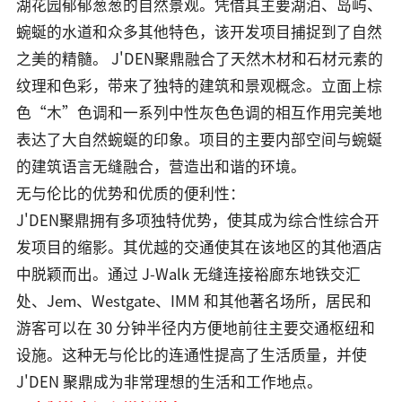
湖花园郁郁葱葱的自然景观。凭借其主要湖泊、岛屿、
蜿蜒的水道和众多其他特色，该开发项目捕捉到了自然
之美的精髓。 J'DEN聚鼎融合了天然木材和石材元素的
纹理和色彩，带来了独特的建筑和景观概念。立面上棕
色“木”色调和一系列中性灰色色调的相互作用完美地
表达了大自然蜿蜒的印象。项目的主要内部空间与蜿蜒
的建筑语言无缝融合，营造出和谐的环境。
无与伦比的优势和优质的便利性：
J'DEN聚鼎拥有多项独特优势，使其成为综合性综合开
发项目的缩影。其优越的交通使其在该地区的其他酒店
中脱颖而出。通过 J-Walk 无缝连接裕廊东地铁交汇
处、Jem、Westgate、IMM 和其他著名场所，居民和
游客可以在 30 分钟半径内方便地前往主要交通枢纽和
设施。这种无与伦比的连通性提高了生活质量，并使
J'DEN 聚鼎成为非常理想的生活和工作地点。