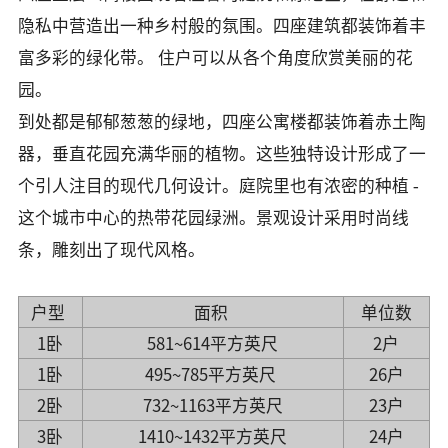
隐私中营造出一种乡村般的氛围。四座建筑都装饰着丰
富多彩的绿化带。 住户可以从各个角度欣赏美丽的花
园。
到处都是郁郁葱葱的绿地，四座公寓楼都装饰着赤土陶
器，垂直花园充满华丽的植物。这些独特设计形成了一
个引人注目的现代几何设计。庭院里也有浓密的种植 -
这个城市中心的热带花园绿洲。景观设计采用时尚线
条，雕刻出了现代风格。
户型
面积
单位数
1卧
581~614平方英尺
2户
1卧
495~785
平方
英尺
26户
2卧
732~1163平方
英尺
23户
3卧
1410~1432平方
英尺
24户