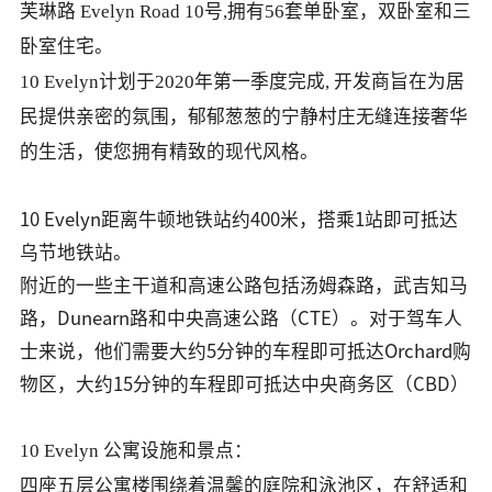
芙琳路
Evelyn Road 10号,
拥有56套单卧室，双卧室和三
卧室住宅。
10 Evelyn
计划于2020年第一季度完成, 开发商
旨在为居
民提供亲密的氛围，郁郁葱葱的宁静村庄无缝连接奢华
的生活，使您拥有精致的现代风格
。
10 Evelyn距离牛顿地铁站约400米，搭乘1站即可抵达
乌节地铁站。
附近的一些主干道和高速公路包括汤姆森路，武吉知马
路，Dunearn路和中央高速公路（CTE）。对于驾车人
士来说，他们需要大约5分钟的车程即可抵达Orchard购
物区，大约15分钟的车程即可抵达中央商务区（CBD）
10 Evelyn 公寓设施和景点：
四座五层公寓楼围绕着温馨的庭院和泳池区，在舒适和