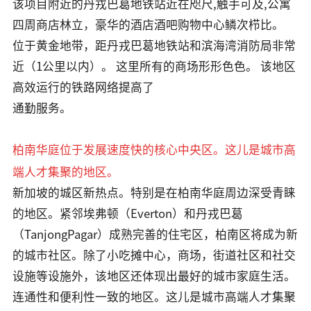
该项目附近的丹戎巴葛地铁站近在咫尺,触手可及,
公寓
四周商店林立
，
豪华的酒店酒吧购物中心鳞次栉比。
位于黄金地带，距丹戎巴葛地铁站和滨海湾消防局非常
近（1公里以内）。 这里所有的商场形形色色。 该地区
高效运行的铁
路
网络提高了
通勤服务
。
柏南华庭位于
的核心中央区。这儿是城市高
发展速度快
端人才集聚的地区。
新加坡的城区新热点。特别是在柏南华庭周边深受青睐
的地区。紧邻埃弗顿（Everton）和丹戎巴葛
（TanjongPagar）成熟完善的住宅区，柏南区将成为新
的城市社区。除了小吃摊中心，商场，街道社区和社交
设施等设施外，该地区还体现出最好的城市家庭生活。
连通性和便利性一致的地区。这儿是城市高端人才集聚