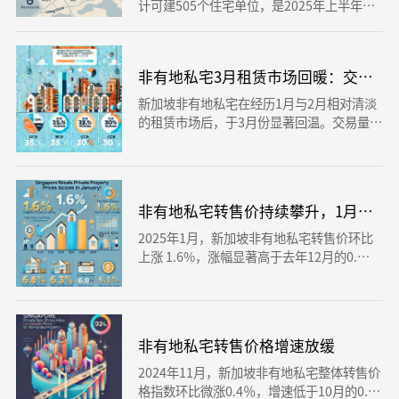
计可建505个住宅单位，是2025年上半年政
府售地计划的一部分，旨在保持住房供应稳
定。该地段地理位置优越，周边配套完善，
发展潜力强劲。
非有地私宅3月租赁市场回暖：交易量涨
新加坡非有地私宅在经历1月与2月相对清淡
的租赁市场后，于3月份显著回温。交易量环
比大增17.1%，达5929个单位，同比也增长
4%。租金方面整体微升0.4%，其中中档私
宅的涨幅最显著。组屋市场同样见起色，租
赁交易环比上升15.6%，但租金水平与上月
非有地私宅转售价持续攀升，1月环比上涨
持平。
2025年1月，新加坡非有地私宅转售价环比
上涨 1.6%，涨幅显著高于去年12月的0.
1%。 核心中央区（CCR） 领涨，环比上涨
2.8%，其他中央区（RCR）和中央区以外
（OCR）分别上涨 1.7% 和 1.2%。 同比增
长 6.1%，中央区以外涨幅最大（6.5%），
非有地私宅转售价格增速放缓
其次是其他中央区（5.8%），核心中央区
（4.1%）。 转售交易量 884个单位，环比减
2024年11月，新加坡非有地私宅整体转售价
少 9.2%，但同比增加 14.3%。 最高转售价
格指数环比微涨0.4％，增速低于10月的0.