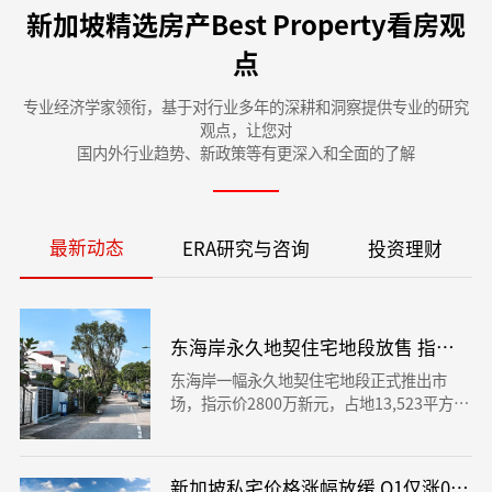
新加坡精选房产Best Property看房观
点
专业经济学家领衔，基于对行业多年的深耕和洞察提供专业的研究
观点，让您对
国内外行业趋势、新政策等有更深入和全面的了解
最新动态
ERA研究与咨询
投资理财
东海岸永久地契住宅地段放售 指示价28
东海岸一幅永久地契住宅地段正式推出市
场，指示价2800万新元，占地13,523平方英
尺，可规划为住宅项目，并具备重建精品公
寓、有地住宅或长住服务公寓的发展潜力。
地段邻近名校、生活配套完善，步行可达Sig
新加坡私宅价格涨幅放缓 Q1仅涨0.3%