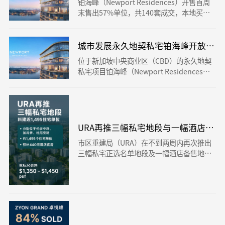
铂海峰（Newport Residences）开售首周
末售出57%单位，共140套成交，本地买家
主导，显示CBD永久地契高端私宅需求强劲
回温。
城市发展永久地契私宅铂海峰开放预览，
位于新加坡中央商业区（CBD）的永久地契
私宅项目铂海峰（Newport Residences）
正式开放预览，单位尺价3012元起。项目隶
属45层综合发展项目，坐落丹戎巴葛核心地
段，主打高端自住与长期投资价值。
URA再推三幅私宅地段与一幅酒店地段，
市区重建局（URA）在不到两周内再次推出
三幅私宅正选名单地段及一幅酒店备售地
段，预计可兴建约1495个住宅单位与440间
酒店客房。分析师认为，加冷弄与杜尼安路
地段位置优势明显，将更受发展商青睐。