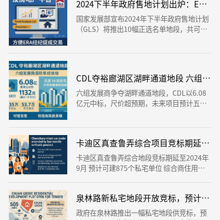
2024下半年政府售地计划出炉：EC供
国家发展部宣布2024年下半年政府售地计划
（GLS）将推出10幅正选名单地段，共可建
造4725个住宅单位，包括自2014年以来最多
的990个EC单位。三幅地段也包含商用空
间，总面积达4515平方米，反映政府稳定供
房、满足多元需求的方针
CDL夺裕廊湖区湖畔通道地段 六组发
六组发展商争夺湖畔通道地段，CDL以6.08
亿元中标，尺价超预期，未来项目预计五座1
6层高住宅楼，享裕廊湖景，预示裕廊湖区发
展潜力受市场高度认可。
卡迪区真查鲁弄综合项目竞标期延长，
卡迪区真查鲁弄综合地段竞标期延至2024年
9月 预计可建875个私宅单位 综合商住用
途，含巴士转换站与小贩中心 成为新加坡首
个一年期竞标地段 政府延长竞标期以吸引更
泉林路新私宅地段开放竞标，预计可建5
多高质量方案
政府在泉林路推出一幅私宅地段供竞标，预