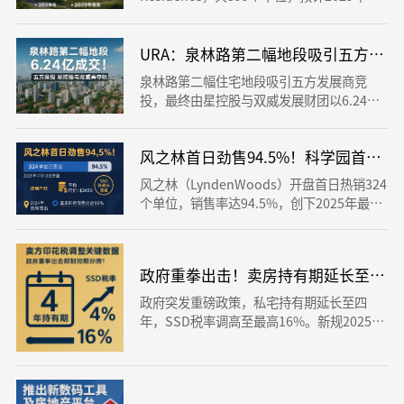
半年完工。售价从129万元起，两卧房单位
尺价1997元起。项目临近新加坡国立大学和
南华小学，预计吸引本地家庭及热爱自然的
URA：泉林路第二幅地段吸引五方竞投，
买家。
泉林路第二幅住宅地段吸引五方发展商竞
投，最终由星控股与双威发展财团以6.24亿
元胜出，地价每平方英尺1331元。分析师预
计未来新盘售价介于2600至2850元/尺。
风之林首日劲售94.5%！科学园首个
风之林（LyndenWoods）开盘首日热销324
个单位，销售率达94.5%，创下2025年最佳
开盘成绩之一！该项目是新加坡科学园首个
私宅，地理位置优越，租金潜力高。尽管卖
方印花税新规上路，依旧吸引大量买家进
政府重拳出击！卖房持有期延长至四年
场，印证市场信心不减！
政府突发重磅政策，私宅持有期延长至四
年，SSD税率调高至最高16%。新规2025年
7月4日起生效，严打短期投机转售。