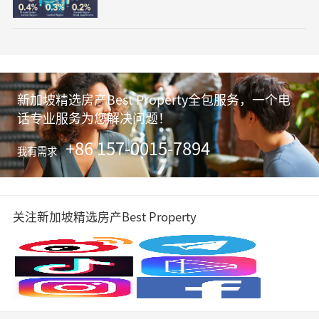
由丽思卡尔顿公寓（The Ritz-Carlton Resi
7％，显示价格增长有所放缓。
dences Singapore Cairnhill）创下，成交
价 1380万元。
新加坡精选房产Best Property全包服务，一个电
话专业服务为您解决问题！
+86 157-0015-7894
我有需求
关注新加坡精选房产Best Property