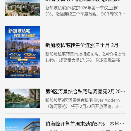
lap MRT，吸引高净值人士及开发商关注。
新加坡私宅价格在2026年第一季仅上涨0.
3%，涨幅连续三个季度放缓。OCR与RCR仍
稳健增长，CCR开始回稳，市场进入理性阶
段，买家更注重长期价值。
新加坡私宅转售价连涨三个月 2月上涨1
新加坡私宅转售市场持续回暖，2月价格上涨
1.4%，成交量大增17.5%。RCR表现最强，
OCR仍为主力市场。中位资本收益达42.2
万，市场信心明显回升。
第9区河景综合私宅瑞河豪苑2月20日开
新加坡第9区河景综合私宅 River Modern
（瑞河豪苑） 将于 2月20日开放预览、3月7
日开售。项目共455个单位，毗邻Great Wor
ld地铁站及多所名校，两房售价 155万起。
铂海峰开售首周末劲销57% 本地买