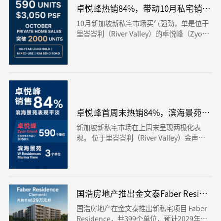
卓悦峰热销84%，带动10月私宅销量突
10月新加坡新私宅市场买气强劲，单是位于
里峇峇利（River Valley）的卓悦峰（Zyon
Grand），在开盘周末短短两天内即售出8
4%（590个单位），带动10月整体新盘销量
突破2000单位，创下近几个月新高。
卓悦峰首周末热销84%，滨海景苑表现
新加坡新私宅市场在上周末呈现两极化表
现。 位于里峇峇利（River Valley）金声路
的卓悦峰（Zyon Grand）开盘即热销，在
短短两天内售出84%（约590个单位），平
均售价约每平方英尺3050元。
国浩房地产推出金文泰Faber Residen
国浩房地产在金文泰推出新私宅项目 Faber
Residence，共399个单位，预计2029年上