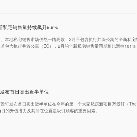
私宅销售量持续飙升9.9%
、本地私宅销售市场仍然一路高歌，2月不包含执行共管公寓的全新私宅销
包含执行共管公寓（EC），2月的全新私宅销售量同期相比滑掉181％，
轩发布首日卖出近半单位
发布首日卖出近半单位在今年的第一个大家私房新项目万景轩（The Botan
项目的升值潜力及其所在位置是吸引顾客的重要因素。