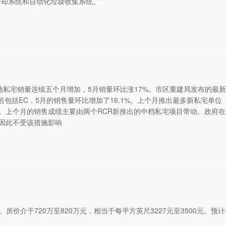
却系统和自动化垃圾收集系统。”
地私宅销量连续五个月增加，5月销量环比涨17%。市区重建局发布的最
若包括EC，5月的销售量环比增加了16.1%。上个月推出最多新私宅单位
CR）。上个月的销售成绩主要由两个RCR新推出的中档私宅项目带动。政府
，因此不受该措施影响
d）。房价介于720万至820万元，相当于每平方英尺3227元至3500元。预计在