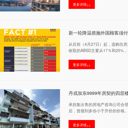
更多详情
>>
新一轮降温措施外国顾客须付款
从目前（4月27日）起，选购住
收取的ABSD主要从17％和25%，
更多详情
>>
丹戎加东9999年房契的四
承担集出售的房地产咨询公司合登集
后，曾接到多份小于开价的价格
更多详情
>>