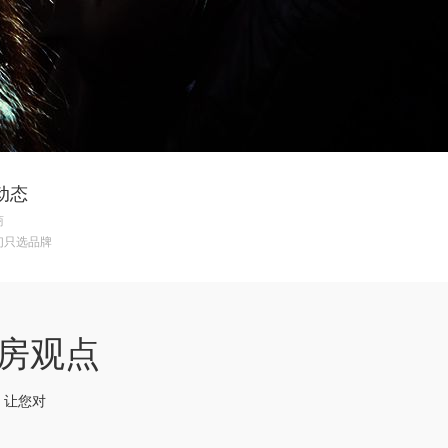
动态
商
们只选品牌
y看房观点
，让您对