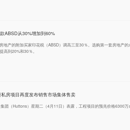
ABSD从30%增加到60%
房房地产的附加买家印花税（ABSD）调高三至30％。选购第一套房地产
提高到20%和30％。
层楼私房项目再度发布销售市场集体售卖
团（Huttons）星期二（4月11日）表露，工程项目的预兆价格6300
。