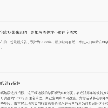
宅市场带来影响，新加坡需关注小型住宅需求
s）发布的一份最新报告，预计到2033年，新加坡将有近一半的人口年龄
寓。
地段进行招标
幅地段进行招标。这三幅地段的总面积为6.5公顷，靠近裕廊东地铁转
建约1700个新住宅单位、商业空间和休闲设施。竞标活动将在明年3月26日
这些地段。市重局土地售卖与行政总署长张永钟分享当局为何要采用这个模