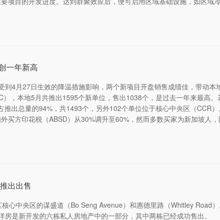
要项目的开发进度。达到群聚效应后，便可启用区域基础设施，如区域冷
量创一年新高
受到4月27日生效的降温措施影响，两个新项目开盘销售成绩佳，带动本
），本地5月共推出1595个新单位，售出1038个，是过去一年来最高。
占推出总量的94%，共1493个，另外102个单位位于核心中央区（C
外买方印花税（ABSD）从30%调升至60%，然而多数买家为新加坡人
推出出售
中央区的谋盛道（Bo Seng Avenue）和惠德里路（Whitley Roa
栋洋房是新开发的六栋私人房地产中的一部分，其中两栋已经成功售出。