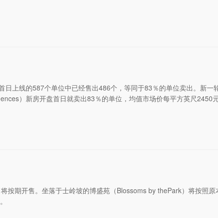
新房开盘首日上线的587个单位中已经售出486个，等同于83％的单位卖出。新
esidences）新房开盘首日就卖出83％的单位，均值市场价每平方英尺2450
。坐落于士岭坡的博盛苑（Blossoms by thePark）将按照原
售。