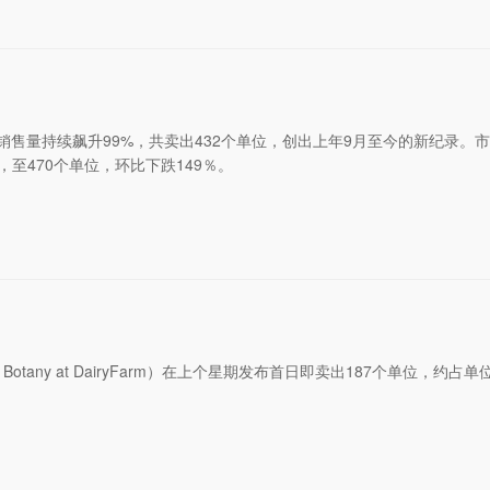
售量持续飙升99%，共卖出432个单位，创出上年9月至今的新纪录。
至470个单位，环比下跌149％。
y at DairyFarm）在上个星期发布首日即卖出187个单位，约占单