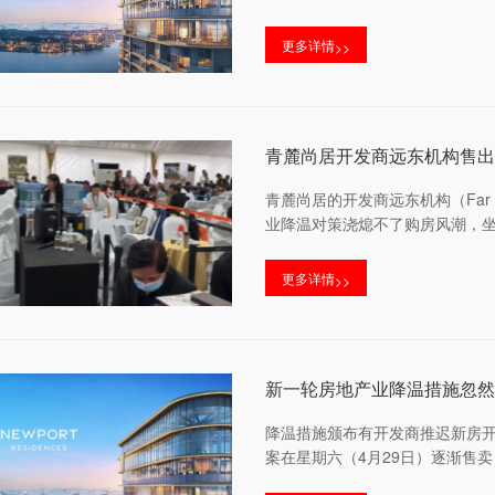
更多详情
>>
青麓尚居开发商远东机构售出8
青麓尚居的开发商远东机构（Far 
业降温对策浇熄不了购房风潮，坐落于惹
更多详情
>>
新一轮房地产业降温措施忽然
降温措施颁布有开发商推迟新房开盘
案在星期六（4月29日）逐渐售卖，